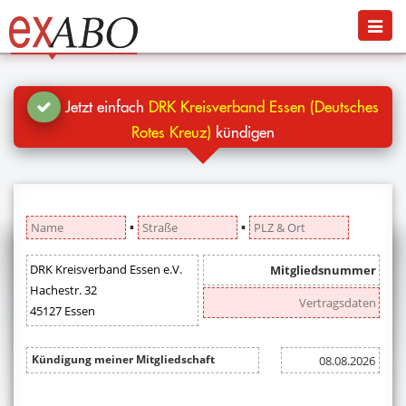
Navigation
Menü
Jetzt kündigen
Blog
Jetzt einfach
DRK Kreisverband Essen (Deutsches
Hilfe
Rotes Kreuz)
kündigen
Anmelden
▪
▪