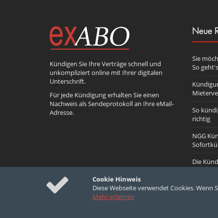
Neue R
Sie möch
Kündigen Sie Ihre Verträge schnell und
So geht's
unkompliziert online mit Ihrer digitalen
Unterschrift.
Kündigun
Mieterve
Für jede Kündigung erhalten Sie einen
Nachweis als Sendeprotokoll an Ihre eMail-
So kündi
Adresse.
richtig
NGG Kün
Sofortk
Die Künd
Cookie Hinweis
Diese Webseite verwendet Cookies. Wenn Si
Mehr erfahren
© 2010-2026 exabo.de - German Developers
Datenschutz