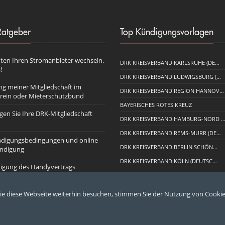
atgeber
Top Kündigungsvorlagen
ten Ihren Stromanbieter wechseln.
DRK KREISVERBAND KARLSRUHE (DE…
!
DRK KREISVERBAND LUDWIGSBURG (…
g meiner Mitgliedschaft im
DRK KREISVERBAND REGION HANNOV…
rein oder Mieterschutzbund
BAYERISCHES ROTES KREUZ
gen Sie Ihre DRK-Mitgliedschaft
DRK KREISVERBAND HAMBURG-NORD 
DRK KREISVERBAND REMS-MURR (DE…
digungsbedingungen und online
DRK KREISVERBAND BERLIN SCHÖN…
ündigung
DRK KREISVERBAND KÖLN (DEUTSC…
igung des Handyvertrags
e diese Webseite weiterhin besuchen, stimmen Sie der Nutzung von Cookie
bestimmungen
|
AGB
|
Impressum