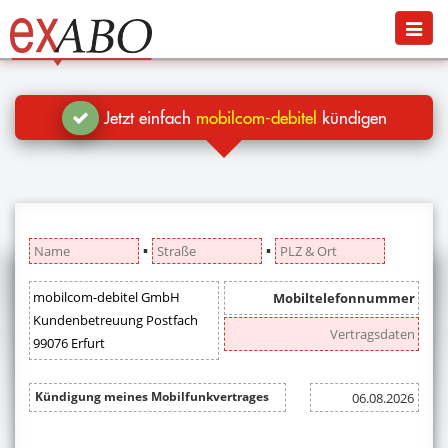
Navigation
Menü
Jetzt kündigen
Blog
Jetzt einfach
mobilcom-debitel
kündigen
Hilfe
Anmelden
▪
▪