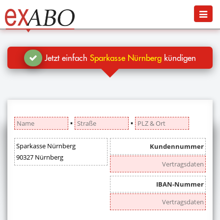
Navigation
Menü
Jetzt kündigen
Blog
Jetzt einfach
Sparkasse Nürnberg
kündigen
Hilfe
Anmelden
▪
▪