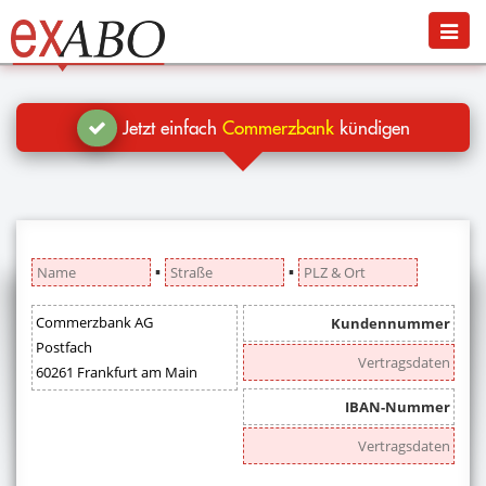
Navigation
Menü
Jetzt kündigen
Blog
Jetzt einfach
Commerzbank
kündigen
Hilfe
Anmelden
▪
▪