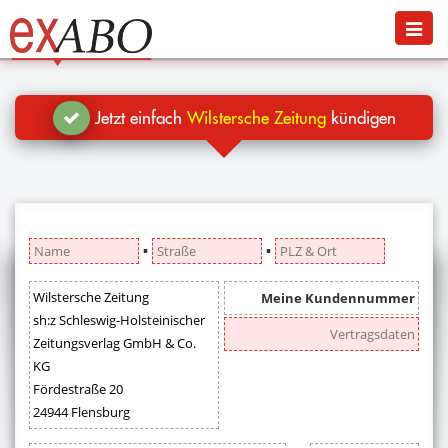
Navigation
Menü
Jetzt kündigen
Blog
Jetzt einfach
Wilstersche Zeitung
kündigen
Hilfe
Anmelden
▪
▪