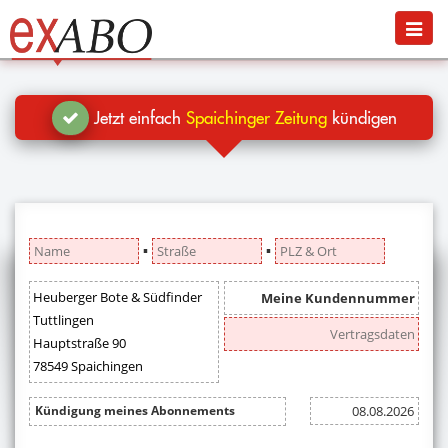
Navigation
Menü
Jetzt kündigen
Blog
Jetzt einfach
Spaichinger Zeitung
kündigen
Hilfe
Anmelden
▪
▪