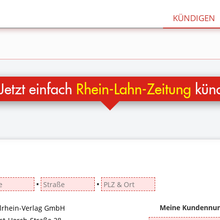
KÜNDIGEN
Jetzt einfach
Rhein-Lahn-Zeitung
künd
▪
▪