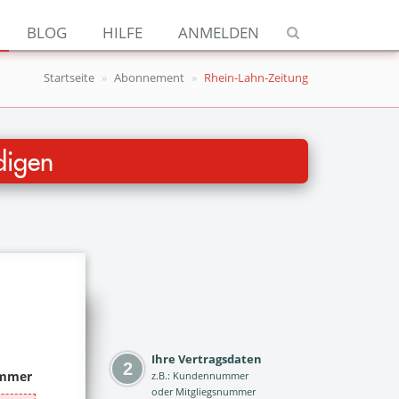
Navigation
BLOG
HILFE
ANMELDEN
Jetzt kündigen
Startseite
Abonnement
Rhein-Lahn-Zeitung
Blog
Hilfe
igen
Anmelden
Ihre Vertragsdaten
z.B.: Kundennummer
oder Mitgliegsnummer