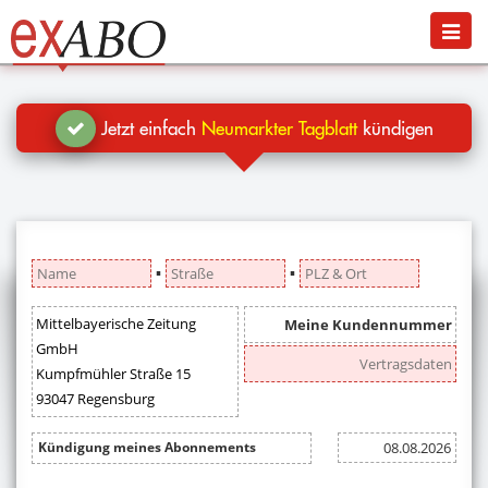
Navigation
Menü
Jetzt kündigen
Blog
Jetzt einfach
Neumarkter Tagblatt
kündigen
Hilfe
Anmelden
▪
▪