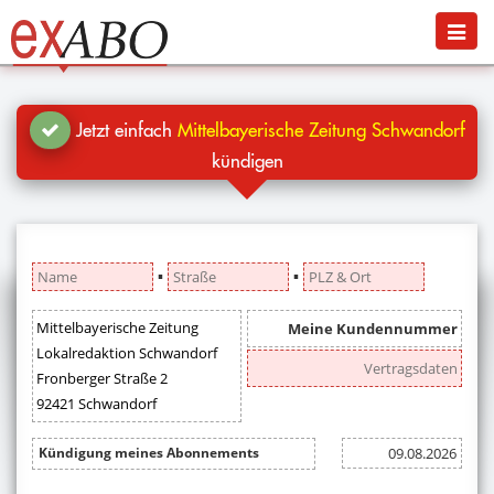
Navigation
Menü
Jetzt kündigen
Blog
Jetzt einfach
Mittelbayerische Zeitung Schwandorf
Hilfe
kündigen
Anmelden
▪
▪