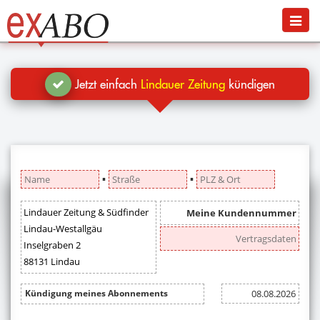
Navigation
Menü
Jetzt kündigen
Blog
Jetzt einfach
Lindauer Zeitung
kündigen
Hilfe
Anmelden
▪
▪