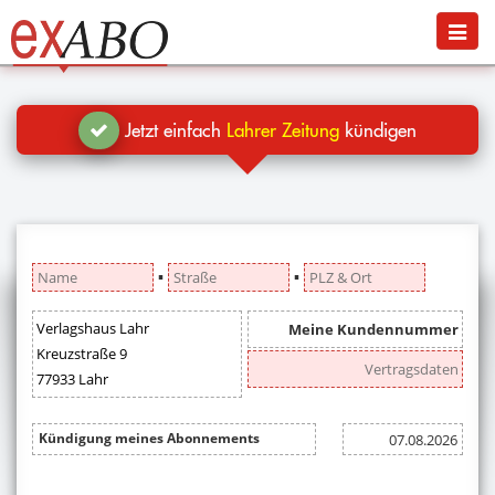
Navigation
Menü
Jetzt kündigen
Blog
Jetzt einfach
Lahrer Zeitung
kündigen
Hilfe
Anmelden
▪
▪