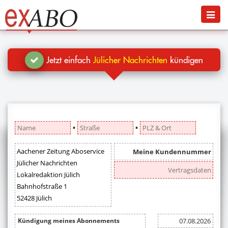
Navigation
Menü
Jetzt kündigen
Blog
Jetzt einfach
Jülicher Nachrichten
kündigen
Hilfe
Anmelden
▪
▪