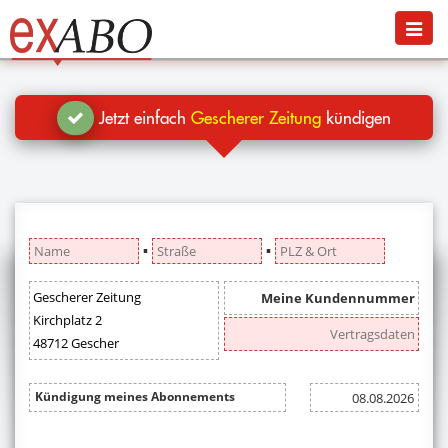
Navigation
Menü
Jetzt kündigen
Blog
Jetzt einfach
Gescherer Zeitung
kündigen
Hilfe
Anmelden
▪
▪