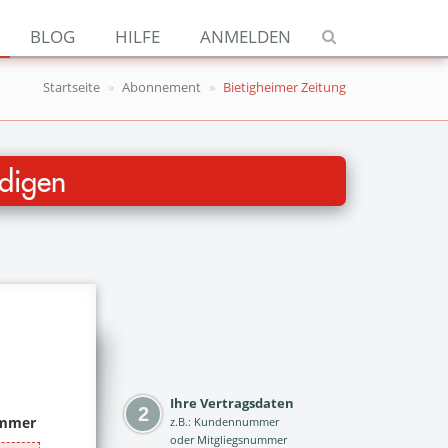
Navigation
BLOG
HILFE
ANMELDEN
Jetzt kündigen
Startseite
Abonnement
Bietigheimer Zeitung
Blog
Hilfe
digen
Anmelden
Ihre Vertragsdaten
z.B.: Kundennummer
oder Mitgliegsnummer