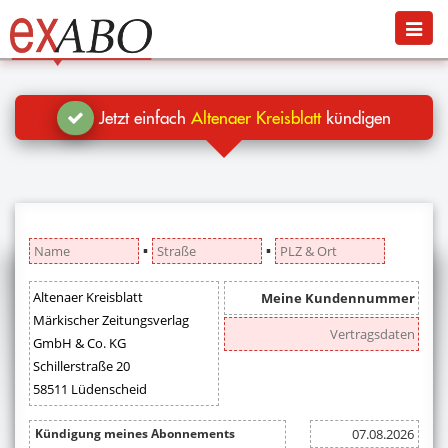
Navigation
Menü
Jetzt kündigen
Blog
Jetzt einfach
Altenaer Kreisblatt
kündigen
Hilfe
Anmelden
▪
▪