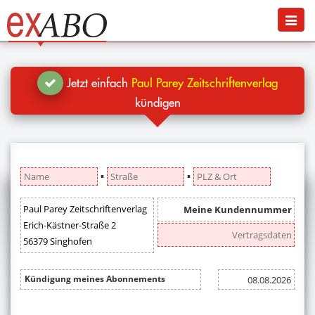
Navigation
Menü
Jetzt kündigen
Blog
Jetzt einfach
Paul Parey Zeitschriftenverlag
Hilfe
kündigen
Anmelden
▪
▪