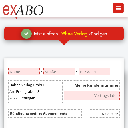
Navigation
Menü
Jetzt kündigen
Blog
Jetzt einfach
Dähne Verlag
kündigen
Hilfe
Anmelden
▪
▪